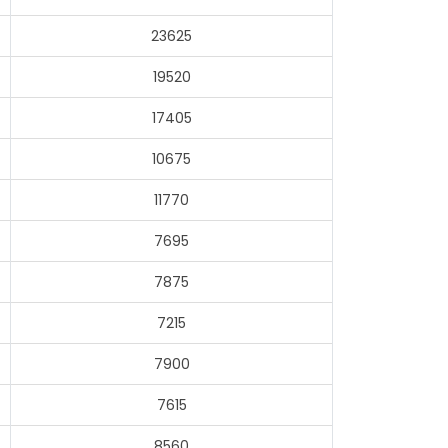
23625
19520
17405
10675
11770
7695
7875
7215
7900
7615
8560