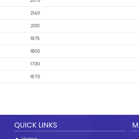
2570
2140
2130
1975
1800
1700
1670
QUICK LINKS
M