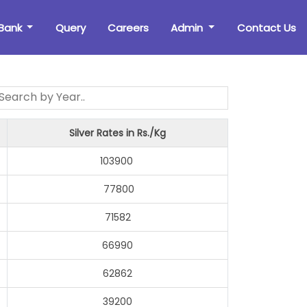
Bank
Query
Careers
Admin
Contact Us
Silver Rates in Rs./Kg
103900
77800
71582
66990
62862
39200