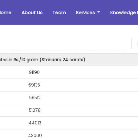
Home
About Us
Team
Services
Knowledge 
tes in Rs./10 gram (Standard 24 carats)
91190
69135
59512
51278
44013
43000