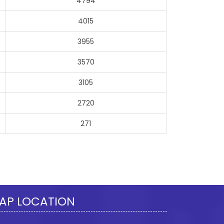
4794
4015
3955
3570
3105
2720
271
277856
Times Visited
AP LOCATION